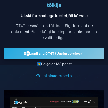
tõlkija
Ükski formaat ega keel ei jää kõrvale
GT4T eesmärk on tõlkida kõigi formaatide
dokumente/faile kõigi keeltepaari jaoks parima
kvaliteediga.
Laadi alla GT4T (Uusim versioon)
Paigalda MS poest
Kõik allalaadimised >