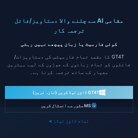
مقامی AI سے چلنے والا دستاویز/فائل
ترجمہ کار
کوئی فارمیٹ یا زبان پیچھے نہیں رہتی
GT4T کا مقصد تمام فارمیٹس کی دستاویزات/
فائلوں کو تمام زبانوں کے جوڑوں کے لیے بہترین
معیار کے ساتھ ترجمہ کرنا ہے۔
GT4T ڈاؤن لوڈ کریں (تازہ ترین)
MS سٹور سے انسٹال کریں
تمام ڈاؤن لوڈز >